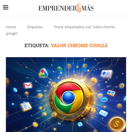
Home
Etiquetas
Posts etiquetados con "valor chrome
google"
ETIQUETA:
VALOR CHROME GOOGLE