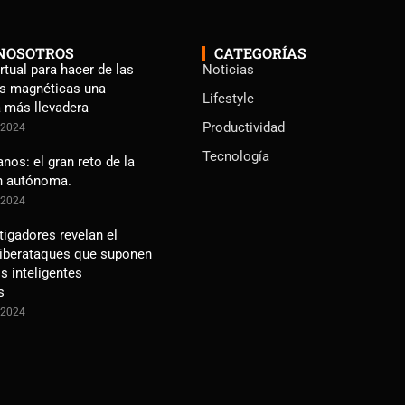
NOSOTROS
CATEGORÍAS
rtual para hacer de las
Noticias
s magnéticas una
Lifestyle
a más llevadera
Productividad
e 2024
Tecnología
os: el gran reto de la
n autónoma.
e 2024
tigadores revelan el
ciberataques que suponen
s inteligentes
s
e 2024