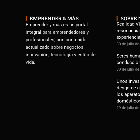
EMPRENDER & MÁS
SOBRE 
Realidad Vi
Emprender y más es un portal
resonancia
integral para emprendedores y
experienci
profesionales, con contenido
30 de julio d
actualizado sobre negocios,
innovación, tecnología y estilo de
Seres human
vida.
conducció
30 de julio d
Unos inves
riesgo de 
los aparato
doméstico
29 de julio d