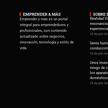
EMPRENDER & MÁS
SOBRE 
Realidad Vi
Emprender y más es un portal
resonancia
integral para emprendedores y
experienci
profesionales, con contenido
30 de julio d
actualizado sobre negocios,
innovación, tecnología y estilo de
Seres human
vida.
conducció
30 de julio d
Unos inves
riesgo de 
los aparato
doméstico
29 de julio d