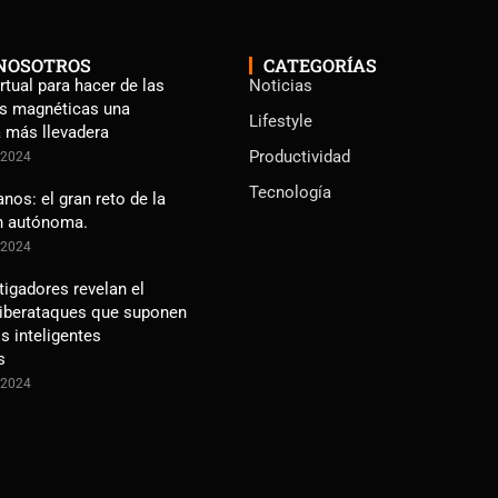
NOSOTROS
CATEGORÍAS
rtual para hacer de las
Noticias
s magnéticas una
Lifestyle
a más llevadera
Productividad
e 2024
Tecnología
os: el gran reto de la
n autónoma.
e 2024
tigadores revelan el
ciberataques que suponen
s inteligentes
s
e 2024