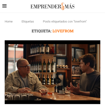
Home
Etiquetas
Posts etiquetados con "lovefrom"
ETIQUETA:
LOVEFROM