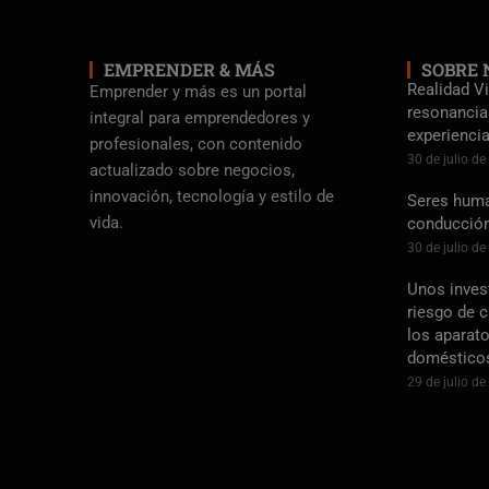
EMPRENDER & MÁS
SOBRE 
Realidad Vi
Emprender y más es un portal
resonancia
integral para emprendedores y
experienci
profesionales, con contenido
30 de julio d
actualizado sobre negocios,
innovación, tecnología y estilo de
Seres human
vida.
conducció
30 de julio d
Unos inves
riesgo de 
los aparato
doméstico
29 de julio d