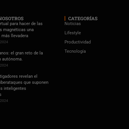
NOSOTROS
CATEGORÍAS
rtual para hacer de las
Noticias
s magnéticas una
Lifestyle
a más llevadera
Productividad
e 2024
Tecnología
os: el gran reto de la
n autónoma.
e 2024
tigadores revelan el
ciberataques que suponen
s inteligentes
s
e 2024