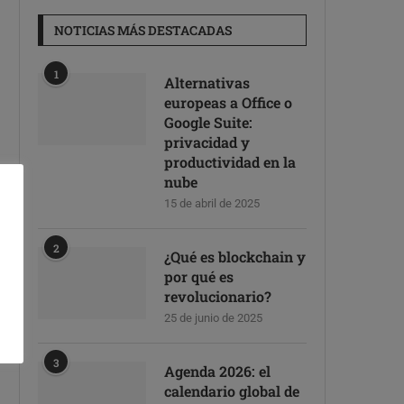
NOTICIAS MÁS DESTACADAS
1
Alternativas
europeas a Office o
Google Suite:
privacidad y
productividad en la
nube
15 de abril de 2025
2
¿Qué es blockchain y
por qué es
revolucionario?
25 de junio de 2025
3
Agenda 2026: el
calendario global de