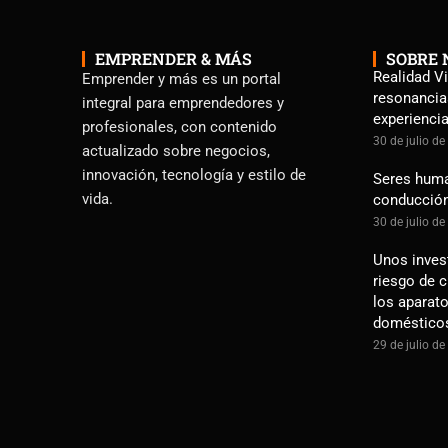
EMPRENDER & MÁS
SOBRE 
Realidad Vi
Emprender y más es un portal
resonancia
integral para emprendedores y
experienci
profesionales, con contenido
30 de julio d
actualizado sobre negocios,
innovación, tecnología y estilo de
Seres human
vida.
conducció
30 de julio d
Unos inves
riesgo de 
los aparato
doméstico
29 de julio d