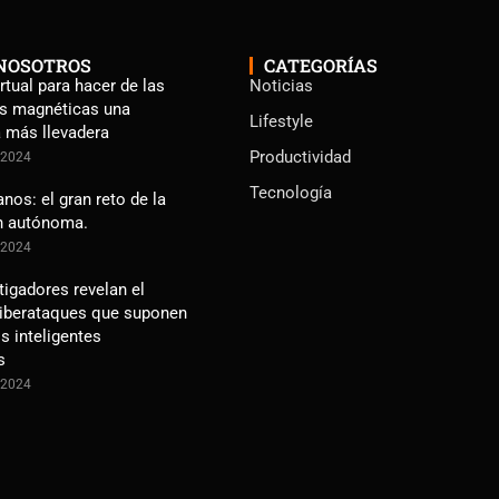
NOSOTROS
CATEGORÍAS
rtual para hacer de las
Noticias
s magnéticas una
Lifestyle
a más llevadera
Productividad
e 2024
Tecnología
os: el gran reto de la
n autónoma.
e 2024
tigadores revelan el
ciberataques que suponen
s inteligentes
s
e 2024