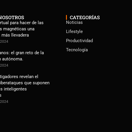
NOSOTROS
CATEGORÍAS
Noticias
rtual para hacer de las
s magnéticas una
Lifestyle
a más llevadera
Productividad
e 2024
Tecnología
os: el gran reto de la
n autónoma.
e 2024
tigadores revelan el
ciberataques que suponen
s inteligentes
s
e 2024