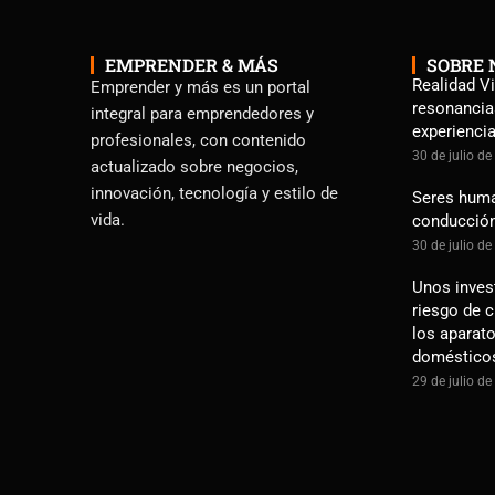
EMPRENDER & MÁS
SOBRE 
Realidad Vi
Emprender y más es un portal
resonancia
integral para emprendedores y
experienci
profesionales, con contenido
30 de julio d
actualizado sobre negocios,
innovación, tecnología y estilo de
Seres human
vida.
conducció
30 de julio d
Unos inves
riesgo de 
los aparato
doméstico
29 de julio d