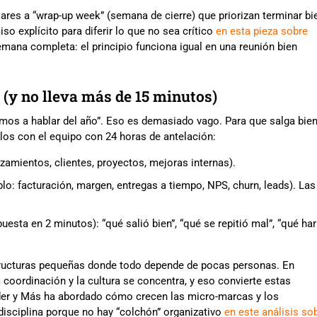
res a “wrap-up week” (semana de cierre) que priorizan terminar bi
so explícito para diferir lo que no sea crítico
en esta pieza sobre
emana completa: el principio funciona igual en una reunión bien
 (y no lleva más de 15 minutos)
amos a hablar del año”. Eso es demasiado vago. Para que salga bien
los con el equipo con 24 horas de antelación:
zamientos, clientes, proyectos, mejoras internas).
plo: facturación, margen, entregas a tiempo, NPS, churn, leads). Las
uesta en 2 minutos): “qué salió bien”, “qué se repitió mal”, “qué har
tructuras pequeñas donde todo depende de pocas personas. En
coordinación y la cultura se concentra, y eso convierte estas
der y Más ha abordado cómo crecen las micro-marcas y los
disciplina porque no hay “colchón” organizativo
en este análisis so