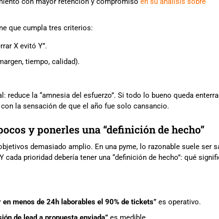
cimiento con mayor retención y compromiso
en su análisis sobre
ne que cumpla tres criterios:
rrar X evitó Y”.
margen, tiempo, calidad).
l: reduce la “amnesia del esfuerzo”. Si todo lo bueno queda enterr
ro con la sensación de que el año fue solo cansancio.
 pocos y ponerles una “definición de hecho”
e objetivos demasiado amplio. En una pyme, lo razonable suele ser sa
 Y cada prioridad debería tener una “definición de hecho”: qué signif
 en menos de 24h laborables el 90% de tickets”
es operativo.
ión de lead a propuesta enviada”
es medible.