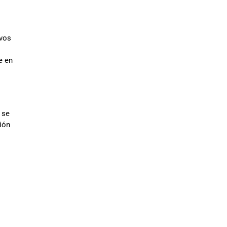
ivos
e en
 se
ión