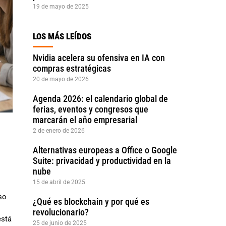
19 de mayo de 2025
LOS MÁS LEÍDOS
Nvidia acelera su ofensiva en IA con
compras estratégicas
20 de mayo de 2026
Agenda 2026: el calendario global de
ferias, eventos y congresos que
marcarán el año empresarial
2 de enero de 2026
Alternativas europeas a Office o Google
Suite: privacidad y productividad en la
nube
15 de abril de 2025
so
¿Qué es blockchain y por qué es
revolucionario?
está
25 de junio de 2025