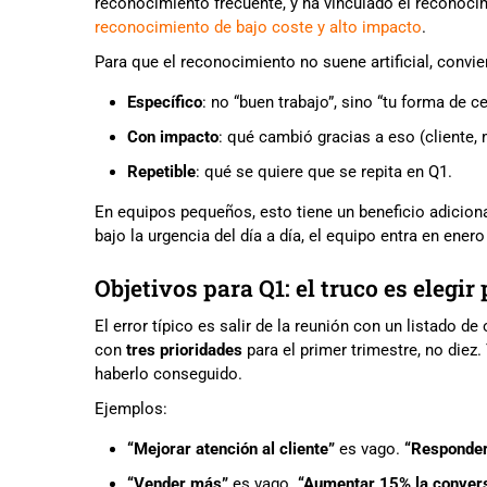
reconocimiento frecuente, y ha vinculado el recono
reconocimiento de bajo coste y alto impacto
.
Para que el reconocimiento no suene artificial, convie
Específico
: no “buen trabajo”, sino “tu forma de ce
Con impacto
: qué cambió gracias a eso (cliente, 
Repetible
: qué se quiere que se repita en Q1.
En equipos pequeños, esto tiene un beneficio adiciona
bajo la urgencia del día a día, el equipo entra en ene
Objetivos para Q1: el truco es elegir
El error típico es salir de la reunión con un listado d
con
tres prioridades
para el primer trimestre, no diez.
haberlo conseguido.
Ejemplos:
“Mejorar atención al cliente”
es vago.
“Responder
“Vender más”
es vago.
“Aumentar 15% la convers