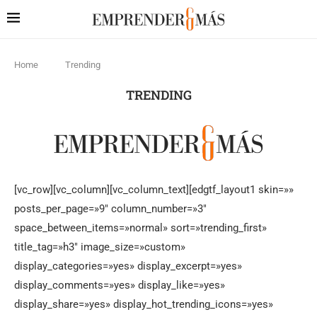
Home
Trending
TRENDING
[vc_row][vc_column][vc_column_text][edgtf_layout1 skin=»»
posts_per_page=»9″ column_number=»3″
space_between_items=»normal» sort=»trending_first»
title_tag=»h3″ image_size=»custom»
display_categories=»yes» display_excerpt=»yes»
display_comments=»yes» display_like=»yes»
display_share=»yes» display_hot_trending_icons=»yes»