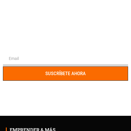
El portal integral para emprendedores y
profesionales
SUSCRÍBETE AHORA
EMPRENDER & MÁS