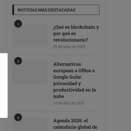
NOTICIAS MÁS DESTACADAS
1
¿Qué es blockchain y
por qué es
revolucionario?
25 de junio de 2025
2
Alternativas
europeas a Office o
Google Suite:
privacidad y
productividad en la
nube
15 de abril de 2025
3
Agenda 2026: el
calendario global de