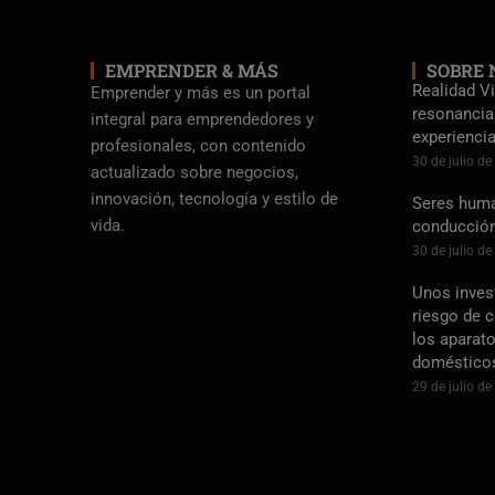
EMPRENDER & MÁS
SOBRE 
Realidad Vi
Emprender y más es un portal
resonancia
integral para emprendedores y
experienci
profesionales, con contenido
30 de julio d
actualizado sobre negocios,
innovación, tecnología y estilo de
Seres human
vida.
conducció
30 de julio d
Unos inves
riesgo de 
los aparato
doméstico
29 de julio d