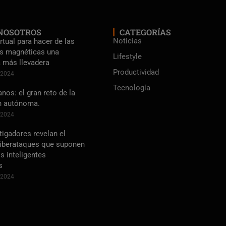
NOSOTROS
CATEGORÍAS
Noticias
rtual para hacer de las
s magnéticas una
Lifestyle
a más llevadera
Productividad
e 2024
Tecnología
os: el gran reto de la
n autónoma.
e 2024
tigadores revelan el
ciberataques que suponen
s inteligentes
s
e 2024