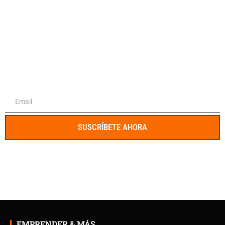
El portal integral para emprendedores y
profesionales
SUSCRÍBETE AHORA
EMPRENDER & MÁS